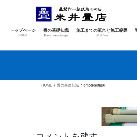
コ
ナ
ン
ビ
テ
ゲ
ン
ー
トップページ
畳の基礎知識
施工までの流れと施工範囲
ツ
シ
HOME
Basic knowledge
Workflow
へ
ョ
ス
ン
キ
に
ッ
移
プ
動
HOME
畳の基礎知識
omotenotigai
コメントを残す