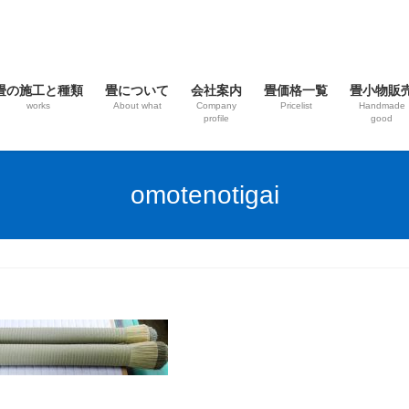
畳の施工と種類
畳について
会社案内
畳価格一覧
畳小物販
works
About what
Company
Pricelist
Handmade
profile
good
omotenotigai