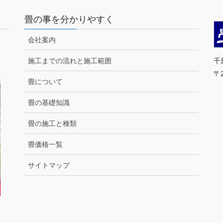
畳の事を分かりやすく
会社案内
千
施工までの流れと施工範囲
〒
畳について
T
営
畳の基礎知識
畳の施工と種類
（
畳価格一覧
サイトマップ