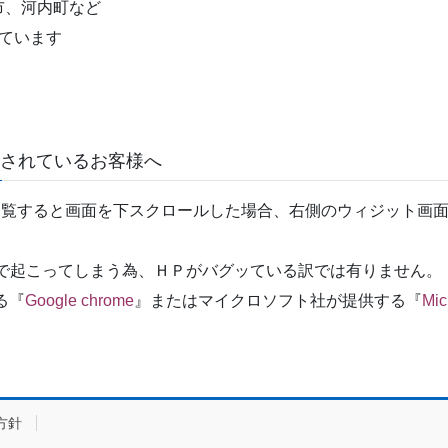
市、河内町など
ています
覧されているお客様へ
ホームページを閲覧すると画面を下スクロールした場合、右側のウィジ
ザ環境の問題で起こってしまう為、ＨＰがバグッている訳では有りません。
る『
Google chrome
』またはマイクロソフト社が提供する『
Mic
方針