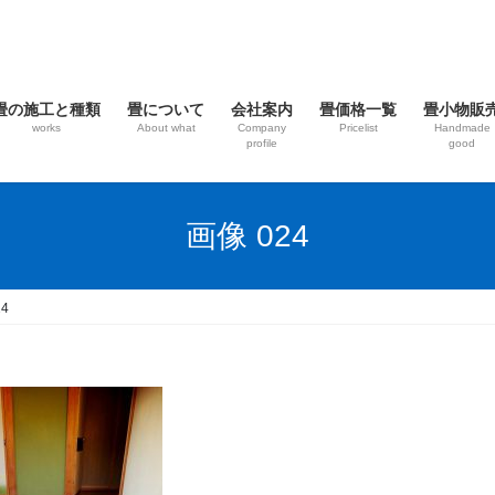
畳の施工と種類
畳について
会社案内
畳価格一覧
畳小物販
works
About what
Company
Pricelist
Handmade
profile
good
画像 024
4