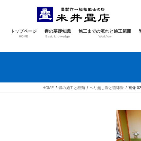
コ
ナ
ン
ビ
テ
ゲ
ン
ー
トップページ
畳の基礎知識
施工までの流れと施工範囲
ツ
シ
HOME
Basic knowledge
Workflow
へ
ョ
ス
ン
キ
に
ッ
移
プ
動
HOME
畳の施工と種類
ヘリ無し畳と琉球畳
画像 02