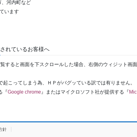
市、河内町など
ています
覧されているお客様へ
ホームページを閲覧すると画面を下スクロールした場合、右側のウィジ
ザ環境の問題で起こってしまう為、ＨＰがバグッている訳では有りません。
る『
Google chrome
』またはマイクロソフト社が提供する『
Mic
方針