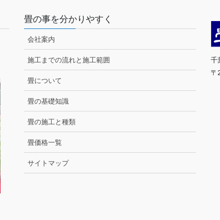
畳の事を分かりやすく
会社案内
千
施工までの流れと施工範囲
〒
畳について
T
営
畳の基礎知識
畳の施工と種類
（
畳価格一覧
サイトマップ