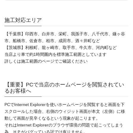
施工対応エリア
【千葉県】印西市、白井市、栄町、我孫子市、八千代市、鎌ヶ谷
市、船橋市、佐倉市、柏市、成田市、酒々井町など
【茨城県】利根町、龍ヶ崎市、取手市、牛久市、河内町など
当店より車で約1時間圏内を標準施工範囲としています
詳しくは施工範囲のページでご確認ください
【重要】PCで当店のホームページを閲覧されてい
るお客様へ
PCでInternet Explorerを使いホームページを閲覧すると画面を下
スクロールした場合、右側のウィジット画面が本文（左側）に移
動して画面が見辛くなるという現象が起こります。
それはInternet Explorerのプラウザ環境の問題で起こってしまう
為、ＨＰがバグッている訳では有りません。