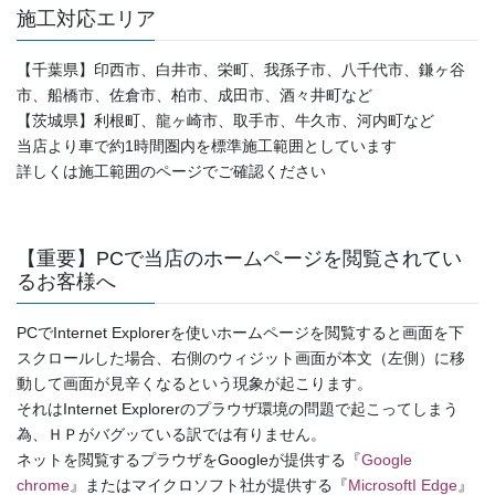
施工対応エリア
【千葉県】印西市、白井市、栄町、我孫子市、八千代市、鎌ヶ谷
市、船橋市、佐倉市、柏市、成田市、酒々井町など
【茨城県】利根町、龍ヶ崎市、取手市、牛久市、河内町など
当店より車で約1時間圏内を標準施工範囲としています
詳しくは施工範囲のページでご確認ください
【重要】PCで当店のホームページを閲覧されてい
るお客様へ
PCでInternet Explorerを使いホームページを閲覧すると画面を下
スクロールした場合、右側のウィジット画面が本文（左側）に移
動して画面が見辛くなるという現象が起こります。
それはInternet Explorerのプラウザ環境の問題で起こってしまう
為、ＨＰがバグッている訳では有りません。
ネットを閲覧するプラウザをGoogleが提供する『
Google
chrome
』またはマイクロソフト社が提供する『
MicrosoftI Edge
』