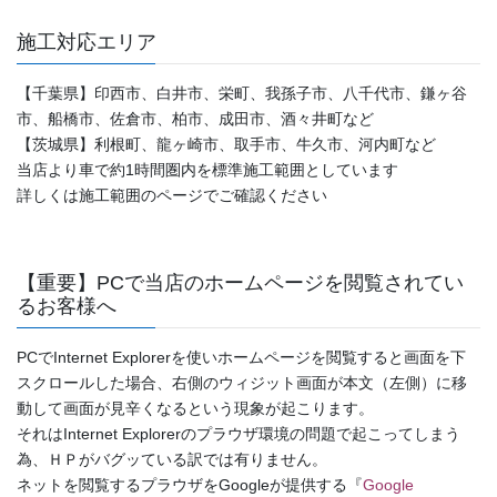
施工対応エリア
【千葉県】印西市、白井市、栄町、我孫子市、八千代市、鎌ヶ谷
市、船橋市、佐倉市、柏市、成田市、酒々井町など
【茨城県】利根町、龍ヶ崎市、取手市、牛久市、河内町など
当店より車で約1時間圏内を標準施工範囲としています
詳しくは施工範囲のページでご確認ください
【重要】PCで当店のホームページを閲覧されてい
るお客様へ
PCでInternet Explorerを使いホームページを閲覧すると画面を下
スクロールした場合、右側のウィジット画面が本文（左側）に移
動して画面が見辛くなるという現象が起こります。
それはInternet Explorerのプラウザ環境の問題で起こってしまう
為、ＨＰがバグッている訳では有りません。
ネットを閲覧するプラウザをGoogleが提供する『
Google