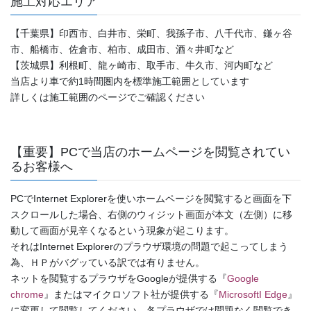
施工対応エリア
【千葉県】印西市、白井市、栄町、我孫子市、八千代市、鎌ヶ谷
市、船橋市、佐倉市、柏市、成田市、酒々井町など
【茨城県】利根町、龍ヶ崎市、取手市、牛久市、河内町など
当店より車で約1時間圏内を標準施工範囲としています
詳しくは施工範囲のページでご確認ください
【重要】PCで当店のホームページを閲覧されてい
るお客様へ
PCでInternet Explorerを使いホームページを閲覧すると画面を下
スクロールした場合、右側のウィジット画面が本文（左側）に移
動して画面が見辛くなるという現象が起こります。
それはInternet Explorerのプラウザ環境の問題で起こってしまう
為、ＨＰがバグッている訳では有りません。
ネットを閲覧するプラウザをGoogleが提供する『
Google
chrome
』またはマイクロソフト社が提供する『
MicrosoftI Edge
』
に変更して閲覧してください。各プラウザでは問題なく閲覧でき