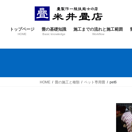
コ
ナ
ン
ビ
テ
ゲ
ン
ー
トップページ
畳の基礎知識
施工までの流れと施工範囲
ツ
シ
HOME
Basic knowledge
Workflow
へ
ョ
ス
ン
キ
に
ッ
移
プ
動
HOME
畳の施工と種類
ペット専用畳
pet6