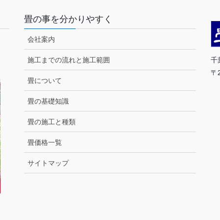
畳の事を分かりやすく
会社案内
千
施工までの流れと施工範囲
〒
畳について
T
営
畳の基礎知識
畳の施工と種類
（
畳価格一覧
サイトマップ