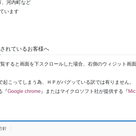
市、河内町など
ています
覧されているお客様へ
ホームページを閲覧すると画面を下スクロールした場合、右側のウィジ
ザ環境の問題で起こってしまう為、ＨＰがバグッている訳では有りません。
る『
Google chrome
』またはマイクロソフト社が提供する『
Mic
方針