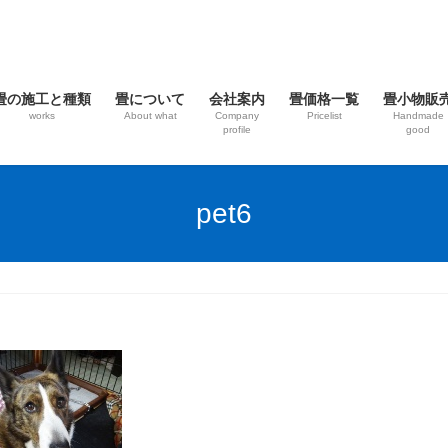
畳の施工と種類
畳について
会社案内
畳価格一覧
畳小物販
works
About what
Company
Pricelist
Handmade
profile
good
pet6