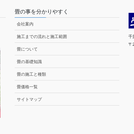
畳の事を分かりやすく
会社案内
千
施工までの流れと施工範囲
〒
畳について
T
営
畳の基礎知識
畳の施工と種類
（
畳価格一覧
サイトマップ