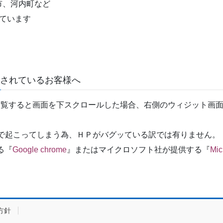
市、河内町など
ています
覧されているお客様へ
ホームページを閲覧すると画面を下スクロールした場合、右側のウィジ
ザ環境の問題で起こってしまう為、ＨＰがバグッている訳では有りません。
る『
Google chrome
』またはマイクロソフト社が提供する『
Mic
方針