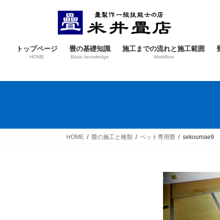
コ
ナ
ン
ビ
テ
ゲ
ン
ー
トップページ
畳の基礎知識
施工までの流れと施工範囲
ツ
シ
HOME
Basic knowledge
Workflow
へ
ョ
ス
ン
キ
に
ッ
移
プ
動
HOME
畳の施工と種類
ペット専用畳
sekoumae9