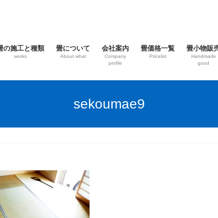
畳の施工と種類
畳について
会社案内
畳価格一覧
畳小物販
works
About what
Company
Pricelist
Handmade
profile
good
sekoumae9