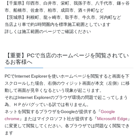
【千葉県】印西市、白井市、栄町、我孫子市、八千代市、鎌ヶ谷
市、船橋市、佐倉市、柏市、成田市、酒々井町など
【茨城県】利根町、龍ヶ崎市、取手市、牛久市、河内町など
当店より車で約1時間圏内を標準施工範囲としています
詳しくは施工範囲のページでご確認ください
【重要】PCで当店のホームページを閲覧されてい
るお客様へ
PCでInternet Explorerを使いホームページを閲覧すると画面を下
スクロールした場合、右側のウィジット画面が本文（左側）に移
動して画面が見辛くなるという現象が起こります。
それはInternet Explorerのプラウザ環境の問題で起こってしまう
為、ＨＰがバグッている訳では有りません。
ネットを閲覧するプラウザをGoogleが提供する『
Google
chrome
』またはマイクロソフト社が提供する『
MicrosoftI Edge
』
に変更して閲覧してください。各プラウザでは問題なく閲覧でき
ます