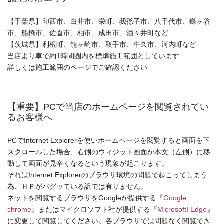
【千葉県】印西市、白井市、栄町、我孫子市、八千代市、鎌ヶ谷
市、船橋市、佐倉市、柏市、成田市、酒々井町など
【茨城県】利根町、龍ヶ崎市、取手市、牛久市、河内町など
当店より車で約1時間圏内を標準施工範囲としています
詳しくは施工範囲のページでご確認ください
【重要】PCで当店のホームページを閲覧されてい
るお客様へ
PCでInternet Explorerを使いホームページを閲覧すると画面を下
スクロールした場合、右側のウィジット画面が本文（左側）に移
動して画面が見辛くなるという現象が起こります。
それはInternet Explorerのプラウザ環境の問題で起こってしまう
為、ＨＰがバグッている訳では有りません。
ネットを閲覧するプラウザをGoogleが提供する『
Google
chrome
』またはマイクロソフト社が提供する『
MicrosoftI Edge
』
に変更して閲覧してください。各プラウザでは問題なく閲覧でき