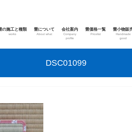
畳の施工と種類
畳について
会社案内
畳価格一覧
畳小物販
works
About what
Company
Pricelist
Handmade
profile
good
DSC01099