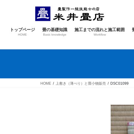
コ
ナ
ン
ビ
テ
ゲ
ン
ー
トップページ
畳の基礎知識
施工までの流れと施工範囲
ツ
シ
HOME
Basic knowledge
Workflow
へ
ョ
ス
ン
キ
に
ッ
移
プ
動
HOME
上敷き（薄べり）と畳小物販売
DSC01099