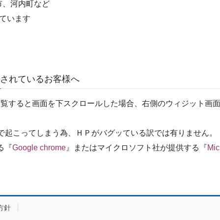
市、河内町など
ています
覧されているお客様へ
ホームページを閲覧すると画面を下スクロールした場合、右側のウィジ
ザ環境の問題で起こってしまう為、ＨＰがバグッている訳では有りません。
る『
Google chrome
』またはマイクロソフト社が提供する『
Mic
方針