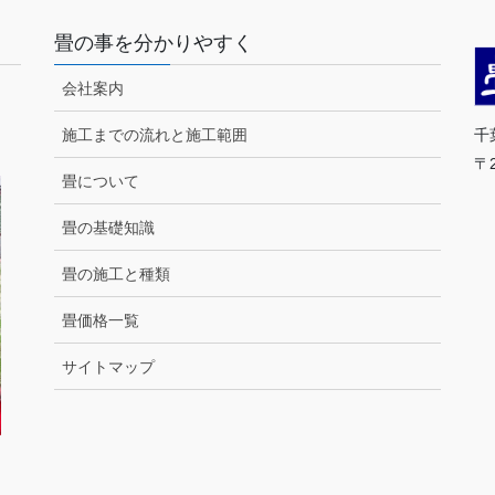
畳の事を分かりやすく
会社案内
千
施工までの流れと施工範囲
〒
畳について
T
営
畳の基礎知識
畳の施工と種類
（
畳価格一覧
サイトマップ