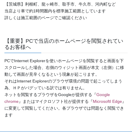
【茨城県】利根町、龍ヶ崎市、取手市、牛久市、河内町など
当店より車で約1時間圏内を標準施工範囲としています
詳しくは施工範囲のページでご確認ください
【重要】PCで当店のホームページを閲覧されてい
るお客様へ
PCでInternet Explorerを使いホームページを閲覧すると画面を下
スクロールした場合、右側のウィジット画面が本文（左側）に移
動して画面が見辛くなるという現象が起こります。
それはInternet Explorerのプラウザ環境の問題で起こってしまう
為、ＨＰがバグッている訳では有りません。
ネットを閲覧するプラウザをGoogleが提供する『
Google
chrome
』またはマイクロソフト社が提供する『
MicrosoftI Edge
』
に変更して閲覧してください。各プラウザでは問題なく閲覧でき
ます